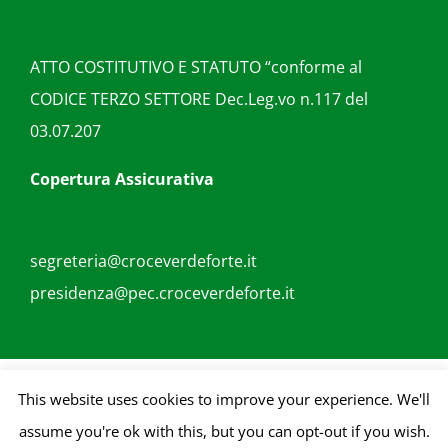
ATTO COSTITUTIVO E STATUTO “conforme al
CODICE TERZO SETTORE Dec.Leg.vo n.117 del
03.07.207
Copertura Assicurativa
segreteria@croceverdeforte.it
presidenza@pec.croceverdeforte.it
Copyright 2018 | All Rights Reserved | Credits |
goupublicita.com
This website uses cookies to improve your experience. We'll
assume you're ok with this, but you can opt-out if you wish.
Facebook