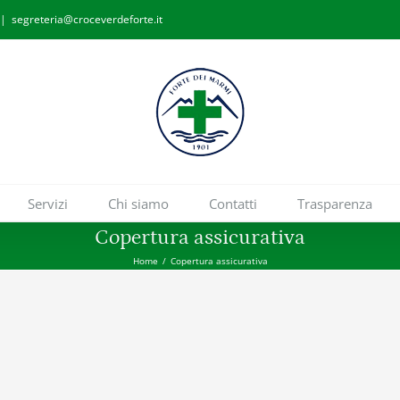
|
segreteria@croceverdeforte.it
Servizi
Chi siamo
Contatti
Trasparenza
Copertura assicurativa
Home
/
Copertura assicurativa