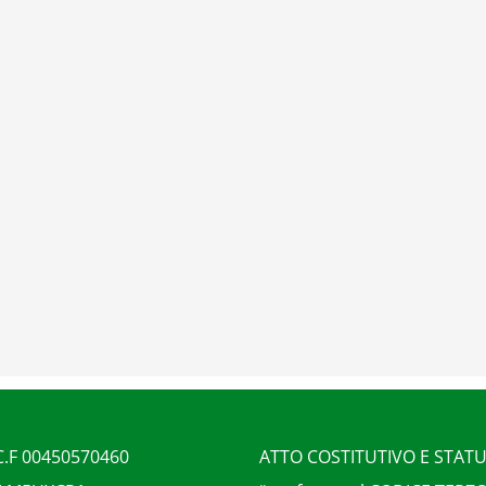
 C.F 00450570460
ATTO COSTITUTIVO E STAT