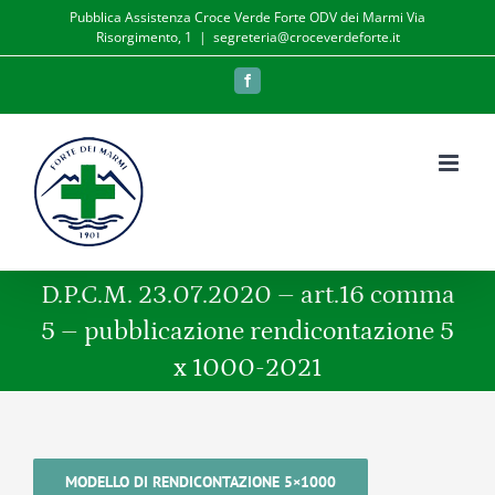
Salta
Pubblica Assistenza Croce Verde Forte ODV dei Marmi Via
Risorgimento, 1
|
segreteria@croceverdeforte.it
al
contenuto
Facebook
D.P.C.M. 23.07.2020 – art.16 comma
5 – pubblicazione rendicontazione 5
x 1000-2021
MODELLO DI RENDICONTAZIONE 5×1000