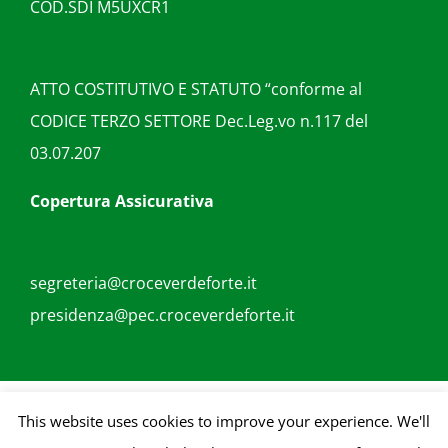
COD.SDI M5UXCR1
ATTO COSTITUTIVO E STATUTO “conforme al
CODICE TERZO SETTORE Dec.Leg.vo n.117 del
03.07.207
Copertura Assicurativa
segreteria@croceverdeforte.it
presidenza@pec.croceverdeforte.it
Copyright 2018 | All Rights Reserved | Credits |
goupublicita.com
This website uses cookies to improve your experience. We'll