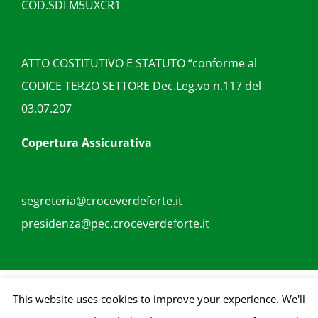
COD.SDI M5UXCR1
ATTO COSTITUTIVO E STATUTO “conforme al
CODICE TERZO SETTORE Dec.Leg.vo n.117 del
03.07.207
Copertura Assicurativa
segreteria@croceverdeforte.it
presidenza@pec.croceverdeforte.it
Copyright 2018 | All Rights Reserved | Credits |
goupublicita.com
This website uses cookies to improve your experience. We'll