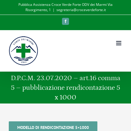
Salta
Pubblica Assistenza Croce Verde Forte ODV dei Marmi Via
Risorgimento, 1
|
segreteria@croceverdeforte.it
al
contenuto
Facebook
D.P.C.M. 23.07.2020 – art.16 comma
5 – pubblicazione rendicontazione 5
x 1000
MODELLO DI RENDICONTAZIONE 5×1000