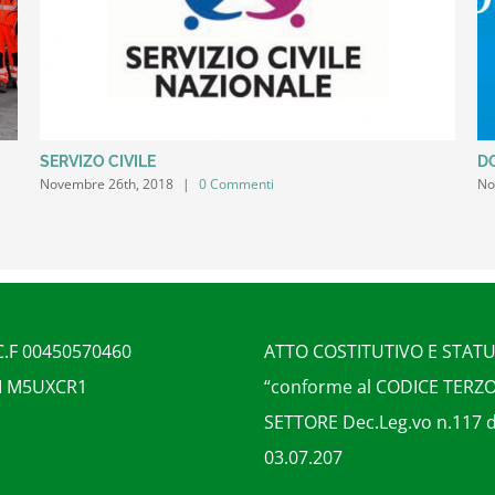
SERVIZO CIVILE
D
Novembre 26th, 2018
|
0 Commenti
No
 C.F 00450570460
ATTO COSTITUTIVO E STAT
I M5UXCR1
“conforme al CODICE TERZ
SETTORE Dec.Leg.vo n.117 d
03.07.207