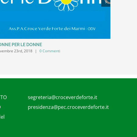
ONNE PER LE DONNE
STUDI SP
vembre 23rd, 2018
|
0 Commenti
Novembre 2
UTO
segreteria@croceverdeforte.it
O
presidenza@pec.croceverdeforte.it
el