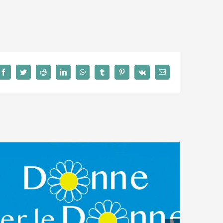
Facebook
Twitter
Reddit
LinkedIn
WhatsApp
Tumblr
Pinterest
Vk
Email