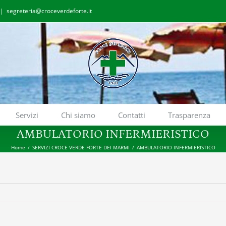
|
segreteria@croceverdeforte.it
Servizi
Chi siamo
Contatti
Trasparenza
AMBULATORIO INFERMIERISTICO
Home
/
SERVIZI CROCE VERDE FORTE DEI MARMI
/
AMBULATORIO INFERMIERISTICO