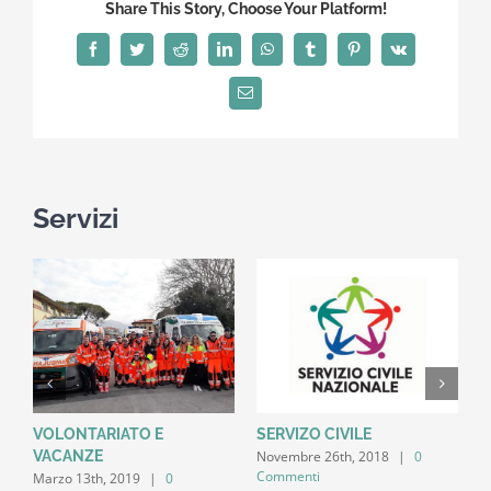
Share This Story, Choose Your Platform!
Facebook
Twitter
Reddit
LinkedIn
WhatsApp
Tumblr
Pinterest
Vk
Email
Servizi
VOLONTARIATO E
SERVIZO CIVILE
S
Novembre 26th, 2018
|
0
N
VACANZE
Commenti
C
Marzo 13th, 2019
|
0